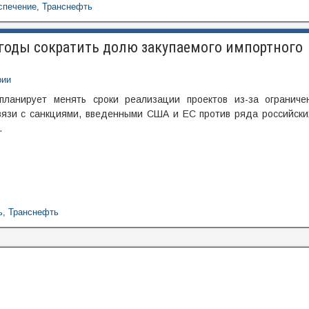
спечение
,
Транснефть
годы сократить долю закупаемого импортного
рии
анирует менять сроки реализации проектов из-за ограничен
вязи с санкциями, введенными США и ЕС против ряда российски
.
ь
,
Транснефть