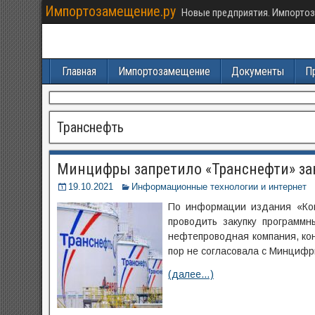
Импортозамещение.ру
Новые предприятия. Импортоз
Главная
Импортозамещение
Документы
П
Транснефть
Минцифры запретило «Транснефти» зак
19.10.2021
Информационные технологии и интернет
По информации издания «Ком
проводить закупку программны
нефтепроводная компания, кон
пор не согласовала с Минциф
(далее…)