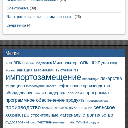
Электроника
(39)
Электротехническая промышленность
(26)
Энергетика
(4)
Метки
ПО
ВПК
Минпромторг
ОПК
Путин
АПК
Медведев
Газпром
РЖД
авиация
выставка
автомобили
газ
Ростех
импортозамещение
лекарства
инвестиции
медицина
новое производство
нефть
металлургия
молоко
программа
оборудование
поддержка
проблемы
овощи
программное обеспечение
продукты
производитель
производство
сельское
санкции
рыба
промышленность
хозяйство
строительство
строительные материалы
судостроение
текстиль
туризм
сыр
теплицы
трубы
форум