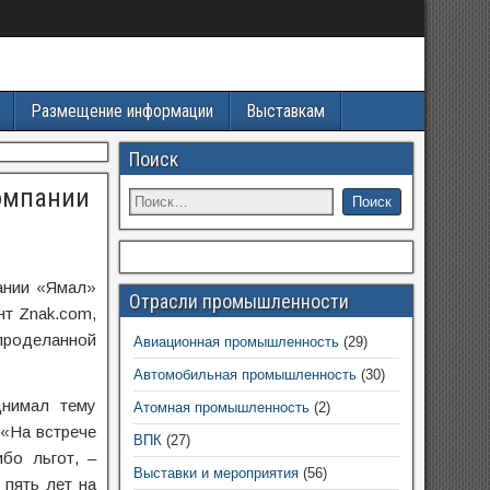
Размещение информации
Выставкам
Поиск
омпании
ании «Ямал»
Отрасли промышленности
нт Znak.com,
проделанной
Авиационная промышленность
(29)
Автомобильная промышленность
(30)
днимал тему
Атомная промышленность
(2)
 «На встрече
ВПК
(27)
бо льгот, –
Выставки и мероприятия
(56)
 пять лет на