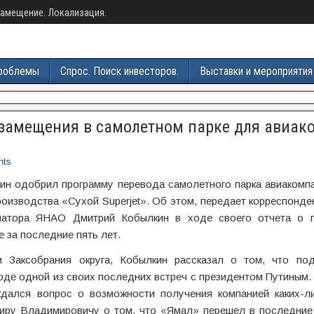
амещение. Локализация.
роблемы
Спрос. Поиск инвесторов.
Выставки и мероприятия
замещения в самолетном парке для авиак
nts
ин одобрил программу перевода самолетного парка авиакомп
оизводства «Сухой Superjet». Об этом, передает корреспонде
рнатора ЯНАО Дмитрий Кобылкин в ходе своего отчета о 
е за последние пять лет.
и Заксобрания округа, Кобылкин рассказал о том, что по
оде одной из своих последних встреч с президентом Путиным.
ждался вопрос о возможности получения компанией каких-ли
миру Владимировичу о том, что «Ямал» перешел в последние