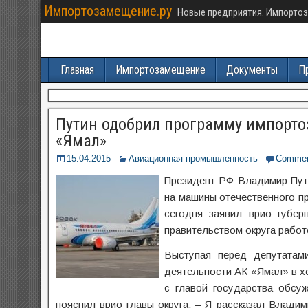
Импортозамещение.ру
Новые предприятия. Импортоз
Главная
Импортозамещение
Документы
П
Путин одобрил программу импорто
«Ямал»
15.04.2015
Авиационная промышленность
Comme
Президент РФ Владимир Пут
на машины отечественного пр
сегодня заявил врио губе
правительством округа работ
Выступая перед депутатам
деятельности АК «Ямал» в х
с главой государства обсу
пояснил врио главы округа. – Я рассказал Влади