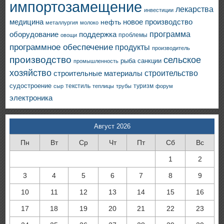
импортозамещение
лекарства
инвестиции
медицина
новое производство
нефть
металлургия
молоко
программа
оборудование
поддержка
проблемы
овощи
программное обеспечение
продукты
производитель
производство
сельское
санкции
рыба
промышленность
хозяйство
строительство
строительные материалы
судостроение
текстиль
туризм
сыр
теплицы
трубы
форум
электроника
Август 2026
Пн
Вт
Ср
Чт
Пт
Сб
Вс
1
2
3
4
5
6
7
8
9
10
11
12
13
14
15
16
17
18
19
20
21
22
23