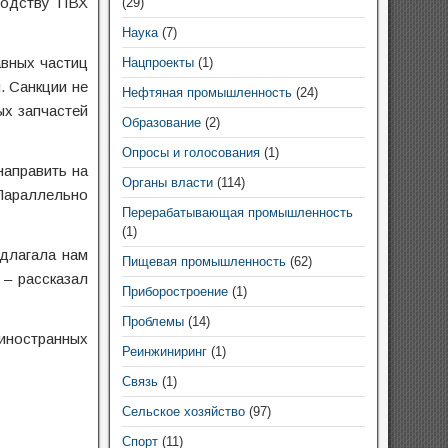
водству ПВХ
(29)
Наука
(7)
авных частиц
Нацпроекты
(1)
. Санкции не
Нефтяная промышленность
(24)
ых запчастей
Образование
(2)
Опросы и голосования
(1)
направить на
Органы власти
(114)
 Параллельно
Перерабатывающая промышленность
(1)
едлагала нам
Пищевая промышленность
(62)
 – рассказал
Приборостроение
(1)
Проблемы
(14)
иностранных
Реинжиниринг
(1)
Связь
(1)
Сельское хозяйство
(97)
Спорт
(11)