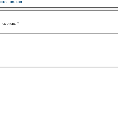
дская техника
я помечены
*