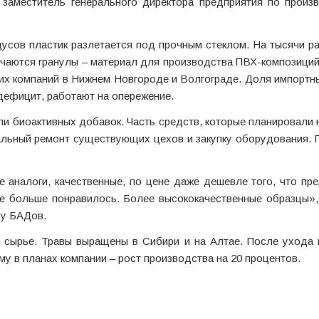
й заместитель генерального директора предприятия по произ
адусов пластик разлетается под прочным стеклом. На тысячи р
учаются гранулы – материал для производства ПВХ-композиций
ских компаний в Нижнем Новгороде и Волгограде. Доля импортн
дефицит, работают на опережение.
ли биоактивных добавок. Часть средств, которые планировали 
тальный ремонт существующих цехов и закупку оборудования.
 аналоги, качественные, по цене даже дешевле того, что пр
же больше понравилось. Более высококачественные образцы»,
ву БАДов.
е сырье. Травы выращены в Сибири и на Алтае. После ухода 
у в планах компании – рост производства на 20 процентов.