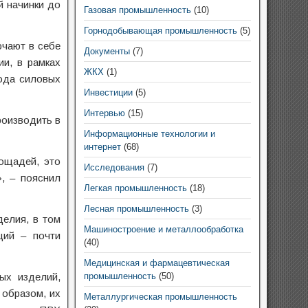
й начинки до
Газовая промышленность
(10)
Горнодобывающая промышленность
(5)
ючают в себе
Документы
(7)
ии, в рамках
ЖКХ
(1)
вода силовых
Инвестиции
(5)
Интервью
(15)
роизводить в
Информационные технологии и
интернет
(68)
ощадей, это
Исследования
(7)
, – пояснил
Легкая промышленность
(18)
Лесная промышленность
(3)
делия, в том
Машиностроение и металлообработка
ций – почти
(40)
Медицинская и фармацевтическая
ых изделий,
промышленность
(50)
 образом, их
Металлургическая промышленность