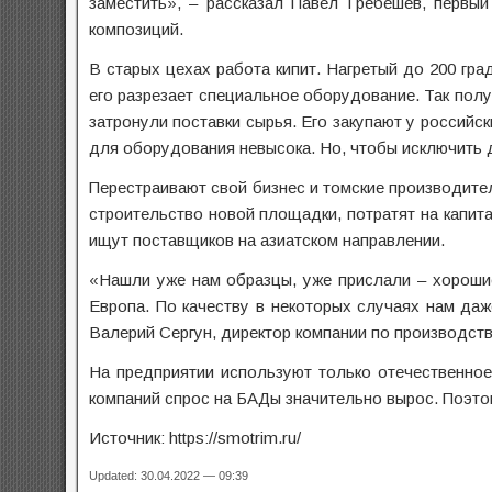
заместить», – рассказал Павел Гребешев, первы
композиций.
В старых цехах работа кипит. Нагретый до 200 гр
его разрезает специальное оборудование. Так пол
затронули поставки сырья. Его закупают у россий
для оборудования невысока. Но, чтобы исключить 
Перестраивают свой бизнес и томские производите
строительство новой площадки, потратят на капи
ищут поставщиков на азиатском направлении.
«Нашли уже нам образцы, уже прислали – хорошие
Европа. По качеству в некоторых случаях нам да
Валерий Сергун, директор компании по производст
На предприятии используют только отечественно
компаний спрос на БАДы значительно вырос. Поэтом
Источник: https://smotrim.ru/
Updated: 30.04.2022 — 09:39