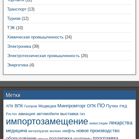
Транспорт
(13)
Туризм
(12)
ТЭК
(10)
Химическая промышленность
(24)
Электроника
(39)
Электротехническая промышленность
(26)
Энергетика
(4)
Метки
ПО
ВПК
Минпромторг
ОПК
Путин
АПК
Медведев
Газпром
РЖД
авиация
выставка
автомобили
газ
Ростех
импортозамещение
лекарства
инвестиции
медицина
новое производство
нефть
металлургия
молоко
программа
оборудование
поддержка
проблемы
овощи