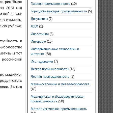
 устриц было
Газовая промышленность
(10)
за 2013 год
Горнодобывающая промышленность
(5)
ом побережье
Документы
(7)
жно ожидать,
з-за рубежа,
ЖКХ
(1)
Инвестиции
(5)
требность в
Интервью
(15)
рыболовстве
Информационные технологии и
метить и тот
интернет
(68)
 российской
Исследования
(7)
Легкая промышленность
(18)
ных мидийно-
Лесная промышленность
(3)
родуктового
Машиностроение и металлообработка
янии. За год
(40)
Медицинская и фармацевтическая
промышленность
(50)
Металлургическая промышленность