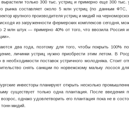
 вырастили только 300 тыс. устриц и примерно еще 300 тыс.
о рынка составляет около 5 млн устриц (по данным ФТС, 
иректор крупного производителя устриц и мидий на черноморск
исходя из загруженности фермерских комплексов сегодня, мо
о 2 млн штук — примерно 40% от того, что ввозила Россия и
ции».
аются два года, поэтому для того, чтобы покрыть 100% по
щение, личинки устриц нужно приобрести этим летом. В Рос
 в необходимости поставок устричного молодняка. Стоит от
вительство снять санкции по норвежскому мальку лосося для
нбургские инвесторы планируют открыть несколько промышлен
рыму существует только одна плантация. После введения п
 возрос, однако удовлетворить его плантация пока не в состо
 тонн мидий.