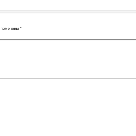
я помечены
*