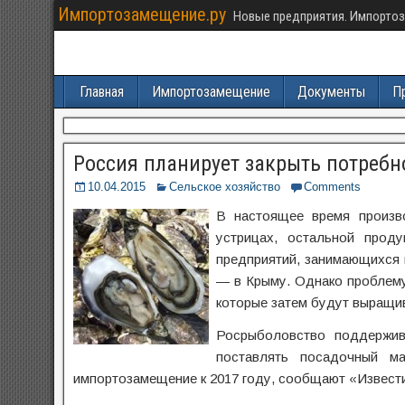
Импортозамещение.ру
Новые предприятия. Импортоз
Главная
Импортозамещение
Документы
П
Россия планирует закрыть потребно
10.04.2015
Сельское хозяйство
Comments
В настоящее время произв
устрицах, остальной прод
предприятий, занимающихся 
— в Крыму. Однако проблему
которые затем будут выращив
Росрыболовство поддержив
поставлять посадочный ма
импортозамещение к 2017 году, сообщают «Извест