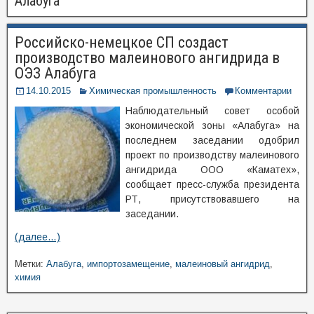
Алабуга
Российско-немецкое СП создаст
производство малеинового ангидрида в
ОЭЗ Алабуга
14.10.2015
Химическая промышленность
Комментарии
Наблюдательный совет особой
экономической зоны «Алабуга» на
последнем заседании одобрил
проект по производству малеинового
ангидрида ООО «Каматех»,
сообщает пресс-служба президента
РТ, присутствовавшего на
заседании.
(далее…)
Метки:
Алабуга
,
импортозамещение
,
малеиновый ангидрид
,
химия