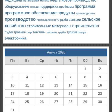
медицина
новое производство
нефть
металлургия
молоко
программа
оборудование
поддержка
проблемы
овощи
программное обеспечение
продукты
производитель
производство
сельское
санкции
рыба
промышленность
хозяйство
строительство
строительные материалы
судостроение
текстиль
туризм
сыр
теплицы
трубы
форум
электроника
Август 2026
Пн
Вт
Ср
Чт
Пт
Сб
Вс
1
2
3
4
5
6
7
8
9
10
11
12
13
14
15
16
17
18
19
20
21
22
23
24
25
26
27
28
29
30
31