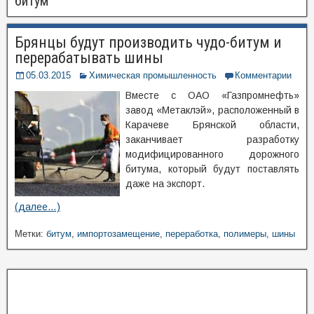
битум
Брянцы будут производить чудо-битум и
перерабатывать шины
05.03.2015
Химическая промышленность
Комментарии
Вместе с ОАО «Газпромнефть»
завод «Метаклэй», расположенный в
Карачеве Брянской области,
заканчивает разработку
модифицированного дорожного
битума, который будут поставлять
даже на экспорт.
(далее…)
Метки:
битум
,
импортозамещение
,
переработка
,
полимеры
,
шины