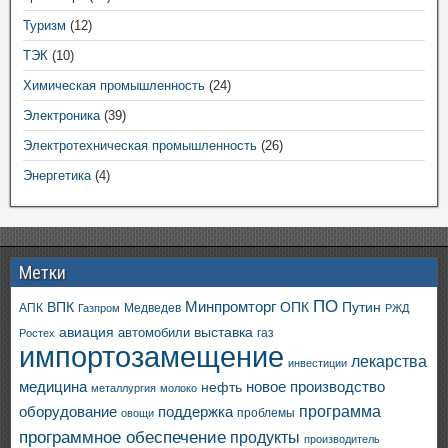
Туризм
(12)
ТЭК
(10)
Химическая промышленность
(24)
Электроника
(39)
Электротехническая промышленность
(26)
Энергетика
(4)
Метки
ПО
ВПК
Минпромторг
ОПК
Путин
АПК
Медведев
Газпром
РЖД
авиация
выставка
автомобили
газ
Ростех
импортозамещение
лекарства
инвестиции
медицина
новое производство
нефть
металлургия
молоко
программа
оборудование
поддержка
проблемы
овощи
программное обеспечение
продукты
производитель