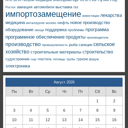
АПК
Газпром
РЖД
авиация
выставка
автомобили
газ
Ростех
импортозамещение
лекарства
инвестиции
медицина
новое производство
нефть
металлургия
молоко
программа
оборудование
поддержка
проблемы
овощи
программное обеспечение
продукты
производитель
производство
сельское
санкции
рыба
промышленность
хозяйство
строительство
строительные материалы
судостроение
текстиль
туризм
сыр
теплицы
трубы
форум
электроника
Август 2026
Пн
Вт
Ср
Чт
Пт
Сб
Вс
1
2
3
4
5
6
7
8
9
10
11
12
13
14
15
16