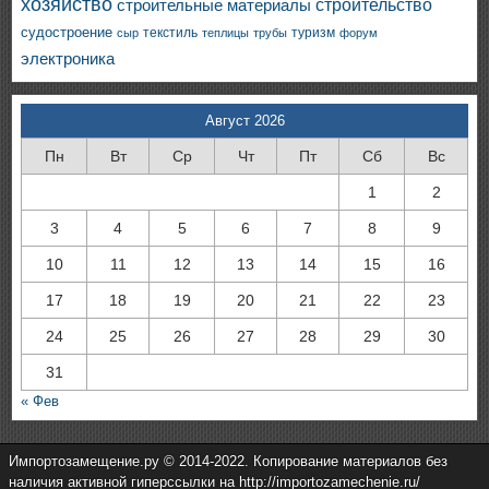
хозяйство
строительство
строительные материалы
судостроение
текстиль
туризм
сыр
теплицы
трубы
форум
электроника
Август 2026
Пн
Вт
Ср
Чт
Пт
Сб
Вс
1
2
3
4
5
6
7
8
9
10
11
12
13
14
15
16
17
18
19
20
21
22
23
24
25
26
27
28
29
30
31
« Фев
Импортозамещение.ру © 2014-2022. Копирование материалов без
наличия активной гиперссылки на http://importozamechenie.ru/