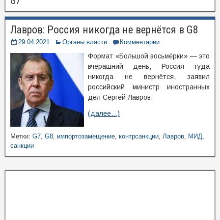
G7
Лавров: Россия никогда не вернётся в G8
29.04.2021
Органы власти
Комментарии
Формат «Большой восьмёрки» — это
вчерашний день, Россия туда
никогда не вернётся, заявил
российский министр иностранных
дел Сергей Лавров.
(далее…)
Метки:
G7
,
G8
,
импортозамещение
,
контрсанкции
,
Лавров
,
МИД
,
санкции