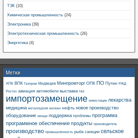
ТЭК
(10)
Химическая промышленность
(24)
Электроника
(39)
Электротехническая промышленность
(26)
Энергетика
(4)
Метки
ПО
ВПК
Минпромторг
ОПК
Путин
АПК
Медведев
Газпром
РЖД
авиация
выставка
автомобили
газ
Ростех
импортозамещение
лекарства
инвестиции
медицина
новое производство
нефть
металлургия
молоко
программа
оборудование
поддержка
проблемы
овощи
программное обеспечение
продукты
производитель
производство
сельское
санкции
рыба
промышленность