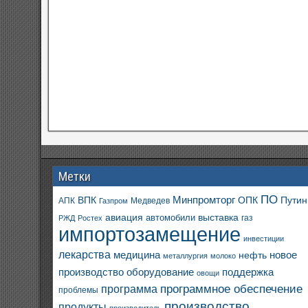
Метки
ПО
ВПК
Минпромторг
ОПК
Путин
АПК
Медведев
Газпром
авиация
выставка
автомобили
газ
РЖД
Ростех
импортозамещение
инвестиции
лекарства
медицина
новое
нефть
металлургия
молоко
производство
оборудование
поддержка
овощи
программное обеспечение
программа
проблемы
производство
продукты