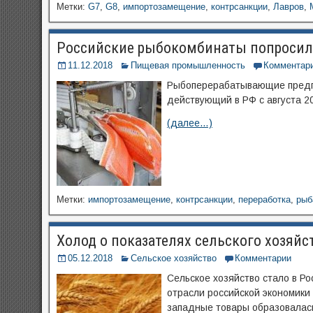
Метки:
G7
,
G8
,
импортозамещение
,
контрсанкции
,
Лавров
,
Российские рыбокомбинаты попросили
11.12.2018
Пищевая промышленность
Комментар
Рыбоперерабатывающие предпр
действующий в РФ с августа 20
(далее…)
Метки:
импортозамещение
,
контрсанкции
,
переработка
,
рыб
Холод о показателях сельского хозяйст
05.12.2018
Сельское хозяйство
Комментарии
Сельское хозяйство стало в Р
отрасли российской экономики
западные товары образовалась