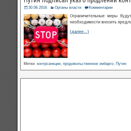
Путин подписал указ о продлении кон
30.06.2016
Органы власти
Комментарии
Ограничительные меры будут
необходимости вносить предл
(далее…)
Метки:
контрсанкции
,
продовольственное эмбарго
,
Путин