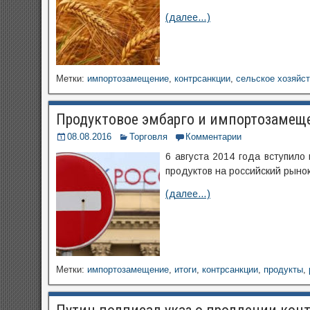
(далее…)
Метки:
импортозамещение
,
контрсанкции
,
сельское хозяйс
Продуктовое эмбарго и импортозамеще
08.08.2016
Торговля
Комментарии
6 августа 2014 года вступило
продуктов на российский рынок
(далее…)
Метки:
импортозамещение
,
итоги
,
контрсанкции
,
продукты
,