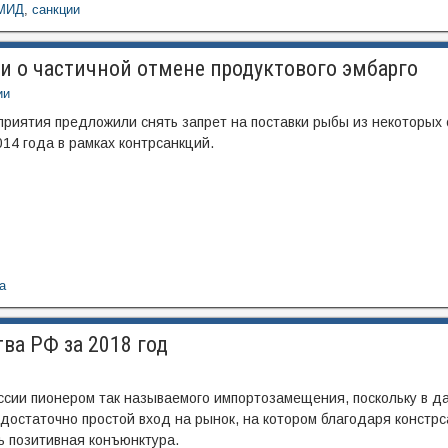
МИД
,
санкции
 о частичной отмене продуктового эмбарго
ии
иятия предложили снять запрет на поставки рыбы из некоторых 
14 года в рамках контрсанкций.
а
ва РФ за 2018 год
оссии пионером так называемого импортозамещения, поскольку в д
 достаточно простой вход на рынок, на котором благодаря констр
 позитивная конъюнктура.