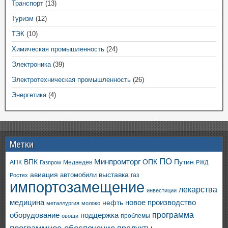
Транспорт
(13)
Туризм
(12)
ТЭК
(10)
Химическая промышленность
(24)
Электроника
(39)
Электротехническая промышленность
(26)
Энергетика
(4)
Метки
ПО
ВПК
Минпромторг
ОПК
Путин
АПК
Медведев
Газпром
РЖД
авиация
выставка
автомобили
газ
Ростех
импортозамещение
лекарства
инвестиции
медицина
новое производство
нефть
металлургия
молоко
программа
оборудование
поддержка
проблемы
овощи