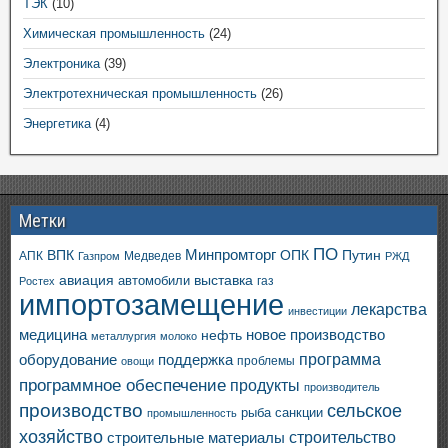
ТЭК
(10)
Химическая промышленность
(24)
Электроника
(39)
Электротехническая промышленность
(26)
Энергетика
(4)
Метки
ПО
ВПК
Минпромторг
ОПК
Путин
АПК
Медведев
Газпром
РЖД
авиация
выставка
автомобили
газ
Ростех
импортозамещение
лекарства
инвестиции
медицина
новое производство
нефть
металлургия
молоко
программа
оборудование
поддержка
проблемы
овощи
программное обеспечение
продукты
производитель
производство
сельское
санкции
рыба
промышленность
хозяйство
строительство
строительные материалы