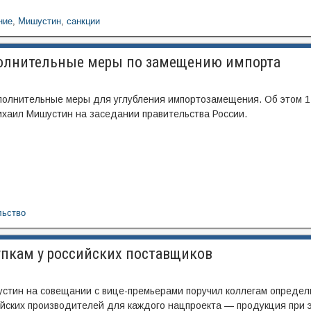
ние
,
Мишустин
,
санкции
полнительные меры по замещению импорта
полнительные меры для углубления импортозамещения. Об этом 1
хаил Мишустин на заседании правительства России.
льство
упкам у российских поставщиков
стин на совещании с вице-премьерами поручил коллегам определ
сийских производителей для каждого нацпроекта — продукция при