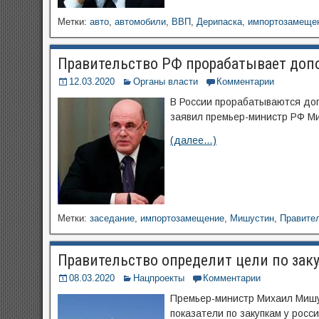
Метки:
авто
,
автомобили
,
ВВП
,
Дерипаска
,
импортозамеще
Правительство РФ прорабатывает до
12.03.2020
Органы власти
Комментарии
В России прорабатываются до
заявил премьер-министр РФ Ми
(далее…)
Метки:
заседание
,
импортозамещение
,
Мишустин
,
Правите
Правительство определит цели по зак
08.03.2020
Нацпроекты
Комментарии
Премьер-министр Михаил Мишу
показатели по закупкам у рос